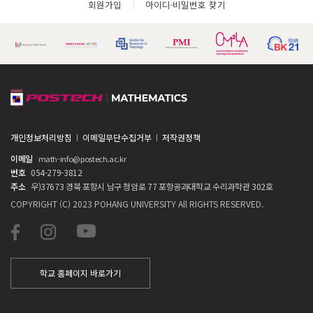
회원가입
아이디·비밀번호 찾기
개인정보처리방침
이메일무단수집거부
저작권정책
이메일
math-info@postech.ac.kr
번호
054-279-3812
주소
우)37673 경북 포항시 남구 청암로 77 포항공과대학교 수리과학관 302호
COPYRIGHT (C) 2023 POHANG UNIVERSITY All RIGHTS RESERVED.
학교 홈페이지 바로가기