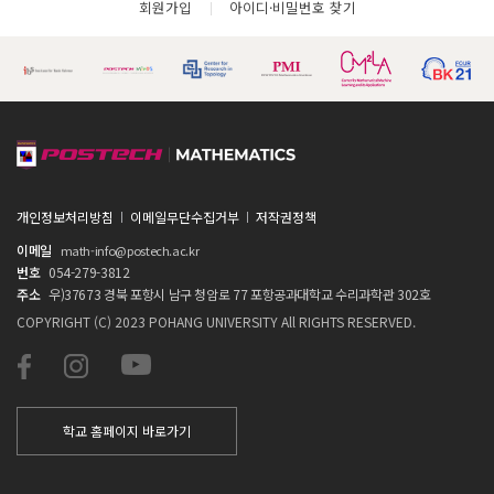
회원가입
아이디·비밀번호 찾기
개인정보처리방침
이메일무단수집거부
저작권정책
이메일
math-info@postech.ac.kr
번호
054-279-3812
주소
우)37673 경북 포항시 남구 청암로 77 포항공과대학교 수리과학관 302호
COPYRIGHT (C) 2023 POHANG UNIVERSITY All RIGHTS RESERVED.
학교 홈페이지 바로가기