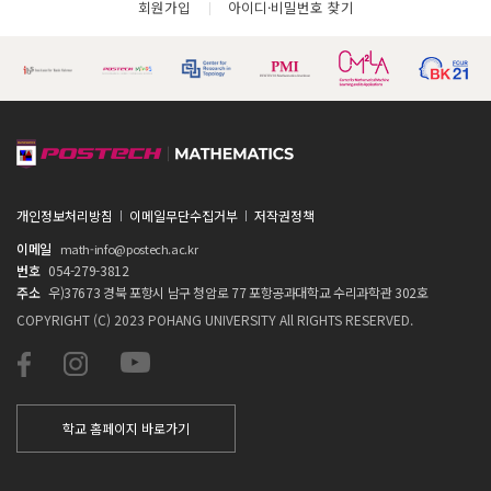
회원가입
아이디·비밀번호 찾기
개인정보처리방침
이메일무단수집거부
저작권정책
이메일
math-info@postech.ac.kr
번호
054-279-3812
주소
우)37673 경북 포항시 남구 청암로 77 포항공과대학교 수리과학관 302호
COPYRIGHT (C) 2023 POHANG UNIVERSITY All RIGHTS RESERVED.
학교 홈페이지 바로가기