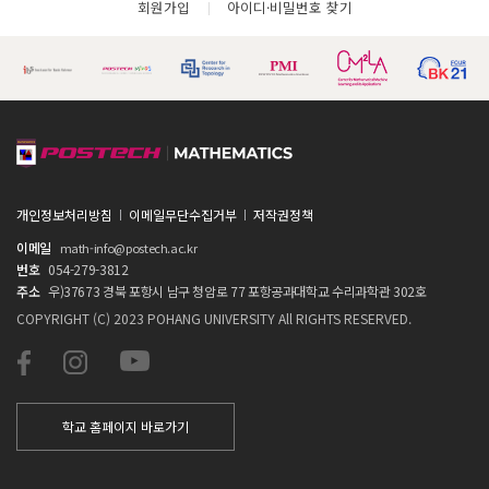
회원가입
아이디·비밀번호 찾기
개인정보처리방침
이메일무단수집거부
저작권정책
이메일
math-info@postech.ac.kr
번호
054-279-3812
주소
우)37673 경북 포항시 남구 청암로 77 포항공과대학교 수리과학관 302호
COPYRIGHT (C) 2023 POHANG UNIVERSITY All RIGHTS RESERVED.
학교 홈페이지 바로가기