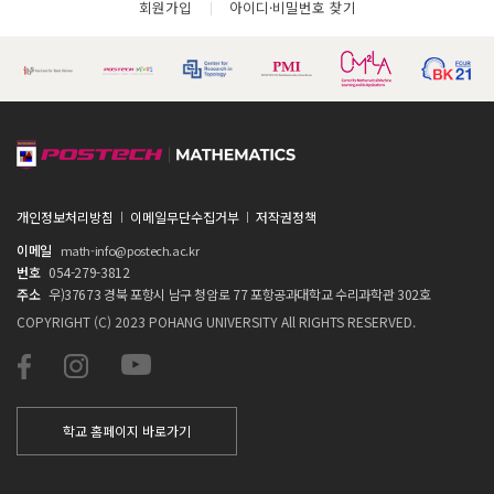
회원가입
아이디·비밀번호 찾기
개인정보처리방침
이메일무단수집거부
저작권정책
이메일
math-info@postech.ac.kr
번호
054-279-3812
주소
우)37673 경북 포항시 남구 청암로 77 포항공과대학교 수리과학관 302호
COPYRIGHT (C) 2023 POHANG UNIVERSITY All RIGHTS RESERVED.
학교 홈페이지 바로가기