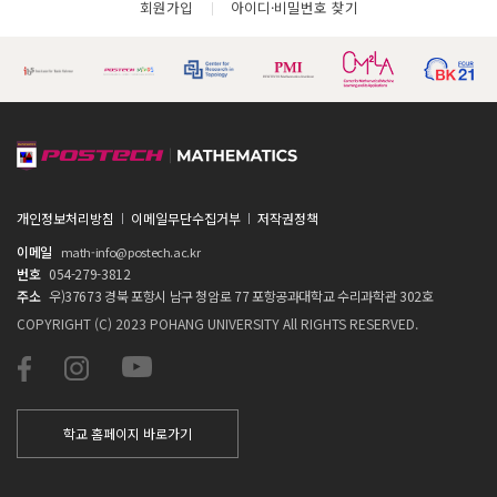
회원가입
아이디·비밀번호 찾기
개인정보처리방침
이메일무단수집거부
저작권정책
이메일
math-info@postech.ac.kr
번호
054-279-3812
주소
우)37673 경북 포항시 남구 청암로 77 포항공과대학교 수리과학관 302호
COPYRIGHT (C) 2023 POHANG UNIVERSITY All RIGHTS RESERVED.
학교 홈페이지 바로가기