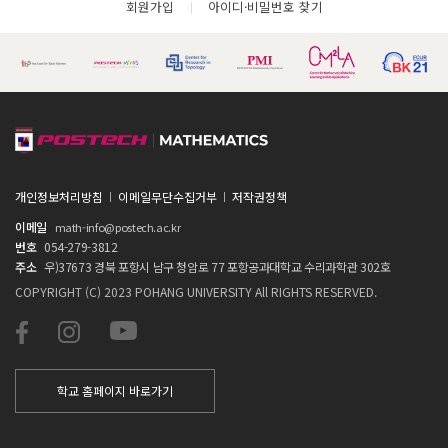
회원가입
아이디·비밀번호 찾기
개인정보처리방침
이메일무단수집거부
저작권정책
이메일
math-info@postech.ac.kr
번호
054-279-3812
주소
우)37673 경북 포항시 남구 청암로 77 포항공과대학교 수리과학관 302호
COPYRIGHT (C) 2023 POHANG UNIVERSITY All RIGHTS RESERVED.
학교 홈페이지 바로가기