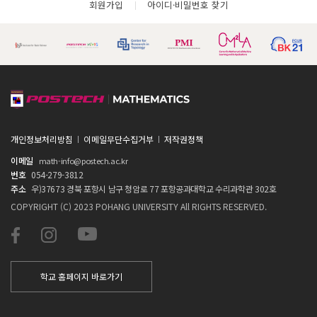
회원가입
아이디·비밀번호 찾기
개인정보처리방침
이메일무단수집거부
저작권정책
이메일
math-info@postech.ac.kr
번호
054-279-3812
주소
우)37673 경북 포항시 남구 청암로 77 포항공과대학교 수리과학관 302호
COPYRIGHT (C) 2023 POHANG UNIVERSITY All RIGHTS RESERVED.
학교 홈페이지 바로가기