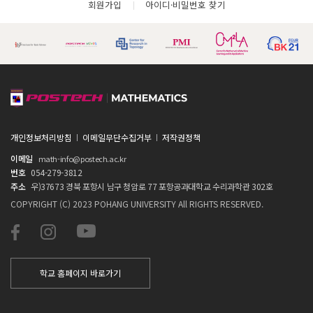
회원가입
아이디·비밀번호 찾기
개인정보처리방침
이메일무단수집거부
저작권정책
이메일
math-info@postech.ac.kr
번호
054-279-3812
주소
우)37673 경북 포항시 남구 청암로 77 포항공과대학교 수리과학관 302호
COPYRIGHT (C) 2023 POHANG UNIVERSITY All RIGHTS RESERVED.
학교 홈페이지 바로가기