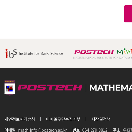
개인정보처리방침
이메일무단수집거부
저작권정책
이메일
math-info@postech.ac.kr
번호
054-279-3812
주소
우)3