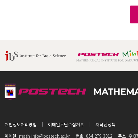
개인정보처리방침
이메일무단수집거부
저작권정책
이메일
math-info@postech.ac.kr
번호
054-279-3812
주소
우)3