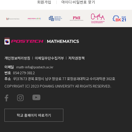
회원가입
아이디·비밀번호 찾기
개인정보처리방침
이메일무단수집거부
저작권정책
이메일
math-info@postech.ac.kr
번호
054-279-3812
주소
우)37673 경북 포항시 남구 청암로 77 포항공과대학교 수리과학관 302호
COPYRIGHT (C) 2023 POHANG UNIVERSITY All RIGHTS RESERVED.
학교 홈페이지 바로가기