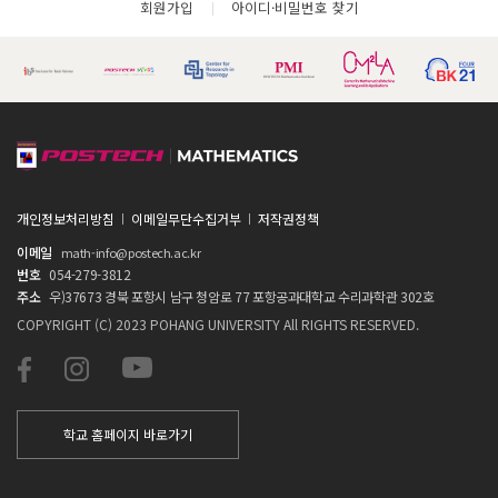
회원가입
아이디·비밀번호 찾기
개인정보처리방침
이메일무단수집거부
저작권정책
이메일
math-info@postech.ac.kr
번호
054-279-3812
주소
우)37673 경북 포항시 남구 청암로 77 포항공과대학교 수리과학관 302호
COPYRIGHT (C) 2023 POHANG UNIVERSITY All RIGHTS RESERVED.
학교 홈페이지 바로가기