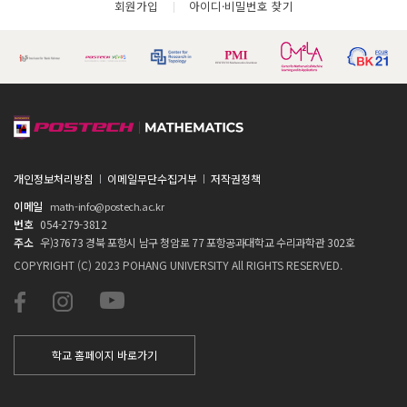
회원가입
아이디·비밀번호 찾기
개인정보처리방침
이메일무단수집거부
저작권정책
이메일
math-info@postech.ac.kr
번호
054-279-3812
주소
우)37673 경북 포항시 남구 청암로 77 포항공과대학교 수리과학관 302호
COPYRIGHT (C) 2023 POHANG UNIVERSITY All RIGHTS RESERVED.
학교 홈페이지 바로가기