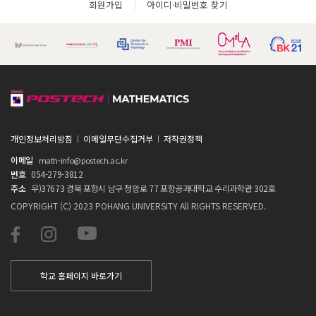
회원가입
아이디·비밀번호 찾기
개인정보처리방침
이메일무단수집거부
저작권정책
이메일
math-info@postech.ac.kr
번호
054-279-3812
주소
우)37673 경북 포항시 남구 청암로 77 포항공과대학교 수리과학관 302호
COPYRIGHT (C) 2023 POHANG UNIVERSITY All RIGHTS RESERVED.
학교 홈페이지 바로가기