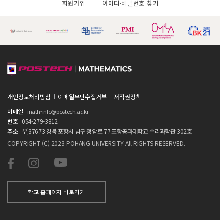
회원가입
아이디·비밀번호 찾기
개인정보처리방침
이메일무단수집거부
저작권정책
이메일
math-info@postech.ac.kr
번호
054-279-3812
주소
우)37673 경북 포항시 남구 청암로 77 포항공과대학교 수리과학관 302호
COPYRIGHT (C) 2023 POHANG UNIVERSITY All RIGHTS RESERVED.
학교 홈페이지 바로가기