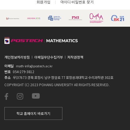
회원가입
아이디·비밀번호 찾기
개인정보처리방침
이메일무단수집거부
저작권정책
이메일
math-info@postech.ac.kr
번호
054-279-3812
주소
우)37673 경북 포항시 남구 청암로 77 포항공과대학교 수리과학관 302호
COPYRIGHT (C) 2023 POHANG UNIVERSITY All RIGHTS RESERVED.
학교 홈페이지 바로가기