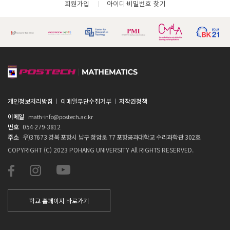
회원가입
아이디·비밀번호 찾기
개인정보처리방침
이메일무단수집거부
저작권정책
이메일
math-info@postech.ac.kr
번호
054-279-3812
주소
우)37673 경북 포항시 남구 청암로 77 포항공과대학교 수리과학관 302호
COPYRIGHT (C) 2023 POHANG UNIVERSITY All RIGHTS RESERVED.
학교 홈페이지 바로가기