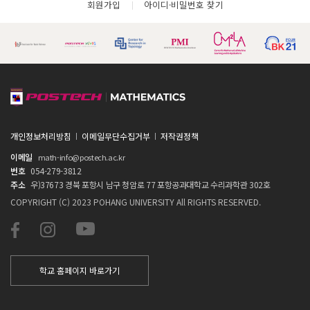
회원가입
아이디·비밀번호 찾기
개인정보처리방침
이메일무단수집거부
저작권정책
이메일
math-info@postech.ac.kr
번호
054-279-3812
주소
우)37673 경북 포항시 남구 청암로 77 포항공과대학교 수리과학관 302호
COPYRIGHT (C) 2023 POHANG UNIVERSITY All RIGHTS RESERVED.
학교 홈페이지 바로가기