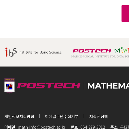
개인정보처리방침
이메일무단수집거부
저작권정책
이메일
math-info@postech.ac.kr
번호
054-279-3812
주소
우)3