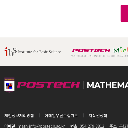
개인정보처리방침
이메일무단수집거부
저작권정책
이메일
math-info@postech.ac.kr
번호
054-279-3812
주소
우)3