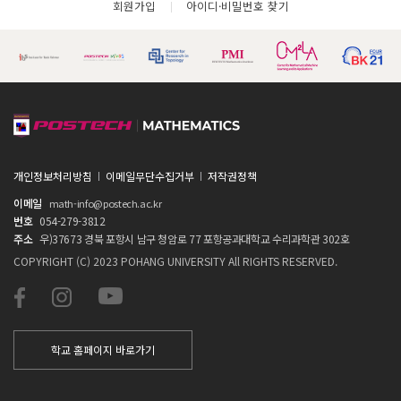
회원가입
아이디·비밀번호 찾기
개인정보처리방침
이메일무단수집거부
저작권정책
이메일
math-info@postech.ac.kr
번호
054-279-3812
주소
우)37673 경북 포항시 남구 청암로 77 포항공과대학교 수리과학관 302호
COPYRIGHT (C) 2023 POHANG UNIVERSITY All RIGHTS RESERVED.
학교 홈페이지 바로가기