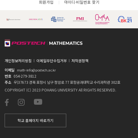
회원가입
아이디·비밀번호 찾기
개인정보처리방침
이메일무단수집거부
저작권정책
이메일
math-info@postech.ac.kr
번호
054-279-3812
주소
우)37673 경북 포항시 남구 청암로 77 포항공과대학교 수리과학관 302호
COPYRIGHT (C) 2023 POHANG UNIVERSITY All RIGHTS RESERVED.
학교 홈페이지 바로가기