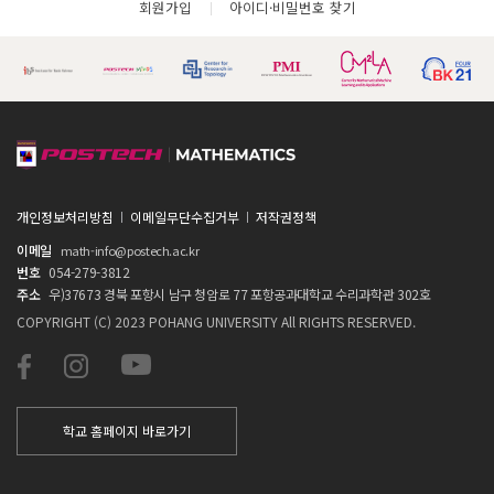
회원가입
아이디·비밀번호 찾기
개인정보처리방침
이메일무단수집거부
저작권정책
이메일
math-info@postech.ac.kr
번호
054-279-3812
주소
우)37673 경북 포항시 남구 청암로 77 포항공과대학교 수리과학관 302호
COPYRIGHT (C) 2023 POHANG UNIVERSITY All RIGHTS RESERVED.
학교 홈페이지 바로가기