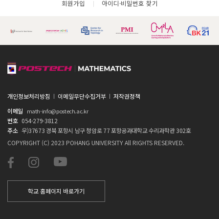
회원가입
아이디·비밀번호 찾기
개인정보처리방침
이메일무단수집거부
저작권정책
이메일
math-info@postech.ac.kr
번호
054-279-3812
주소
우)37673 경북 포항시 남구 청암로 77 포항공과대학교 수리과학관 302호
COPYRIGHT (C) 2023 POHANG UNIVERSITY All RIGHTS RESERVED.
학교 홈페이지 바로가기