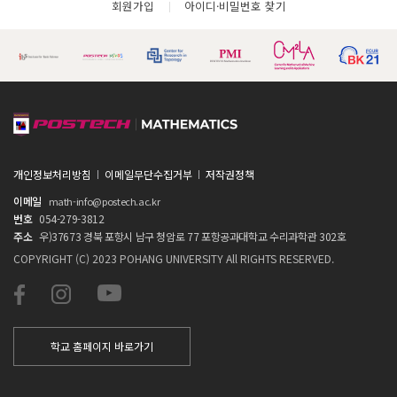
회원가입
아이디·비밀번호 찾기
개인정보처리방침
이메일무단수집거부
저작권정책
이메일
math-info@postech.ac.kr
번호
054-279-3812
주소
우)37673 경북 포항시 남구 청암로 77 포항공과대학교 수리과학관 302호
COPYRIGHT (C) 2023 POHANG UNIVERSITY All RIGHTS RESERVED.
학교 홈페이지 바로가기