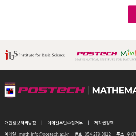
개인정보처리방침
이메일무단수집거부
저작권정책
이메일
math-info@postech.ac.kr
번호
054-279-3812
주소
우)3