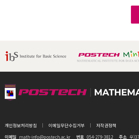
개인정보처리방침
이메일무단수집거부
저작권정책
이메일
math-info@postech.ac.kr
번호
054-279-3812
주소
우)3