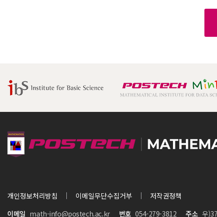
개인정보처리방침
이메일무단수집거부
저작권정책
이메일
math-info@postech.ac.kr
번호
054-279-3812
주소
우)3