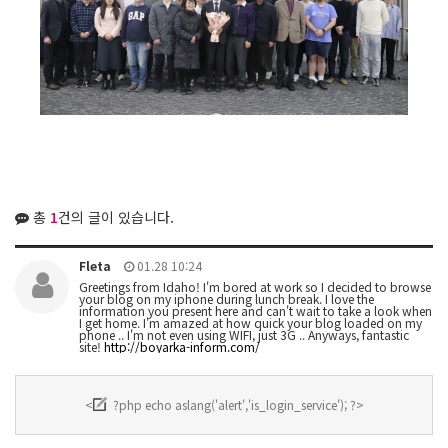
총
1
건의 글이 있습니다.
Fleta
01.28 10:24
Greetings from Idaho! I'm bored at work so I decided to browse
your blog on my iphone during lunch break. I love the
information you present here and can't wait to take a look when
I get home. I'm amazed at how quick your blog loaded on my
phone .. I'm not even using WIFI, just 3G .. Anyways, fantastic
site!
http://boyarka-inform.com/
<
?php echo aslang('alert','is_login_service'); ?>