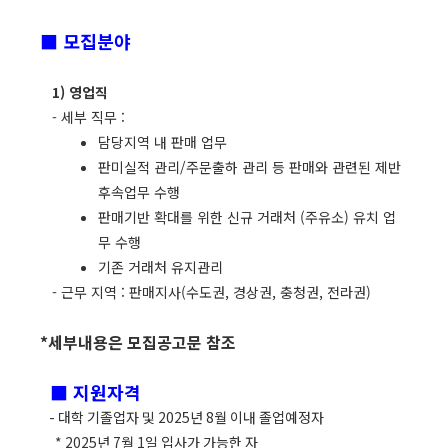
■
모집분야
1) 영업직
- 세부 직무 :
담당지역 내 판매 업무
판미실적 관리/주문출하 관리 등 판매와 관련된 제반
후속업무 수행
판매기반 확대를 위한 신규 거래처 (주유소) 유치 업
무 수행
기존 거래처 유지관리
- 근무 지역 : 판매지사(수도권, 경상권, 충청권, 전라권)
*세부내용은 모집공고문 참조
■
지원자격
- 대학 기졸업자 및 2025년 8월 이내 졸업예정자
* 2025년 7월 1일 입사가 가능한 자