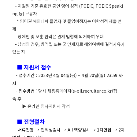
- 지원일 기준 유효한 공인 영어 성적 (TOEIC, TOEIC Speaki
ng 등) 보유자
* 영어권 해외대학 졸업자 및 졸업예정자는 어학성적 제출 면
제
- 장애인 및 보훈 인력은 관계 법령에 의거하여 우대
- 남성의 경우, 병역필 또는 군 면제자로 해외여행에 결격사유가
없는 자
■
지원서 접수
- 접수기간 : 2023
년 4
월 04
일
(금
) ~ 4
월 20
일
(일
) 23:59 까
지
- 접수방법 :
당사
채용홈페이지
(
s-oil.recruiter.co.kr
)
접
속
후
▶
온라인
입사지원서
작성
■
전형절차
서류전형 → 인적성검사 → A.I 역량검사 → 1차면접 → 2차