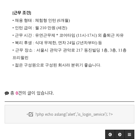
근무 조건
[
]
• 채용 형태
:
체험형 인턴
(6
개월
)
• 인턴 급여
:
월
210
만원
(
세전
)
• 근무 시간
:
유연근무제
*
코어타임
(11
시
-17
시
)
외 출퇴근 자유
• 복리 후생
:
식대 무제한
,
연차
24
일
(2
년차부터
)
등
• 근무 장소
:
서울시 관악구 관악로
217
동진빌딩
1
층
, 3
층
, 11
층
프리윌린
• 젊은 구성원으로 구성된 회사라 분위기 좋습니다
.
총
0
건의 글이 있습니다.
<
?php echo aslang('alert','is_login_service'); ?>