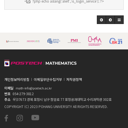
<
?php echo aslang('alert','is_login_service'); ?>
개인정보처리방침
이메일무단수집거부
저작권정책
이메일
math-info@postech.ac.kr
번호
054-279-3812
주소
우)37673 경북 포항시 남구 청암로 77 포항공과대학교 수리과학관 302호
COPYRIGHT (C) 2023 POHANG UNIVERSITY All RIGHTS RESERVED.