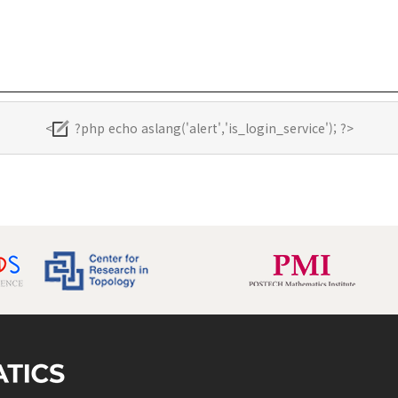
<
?php echo aslang('alert','is_login_service'); ?>