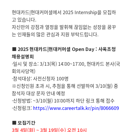
현대카드|현대커머셜에서 2025 Internship을 모집하
고 있습니다.
자신만의 강점과 열정을 발휘해 끊임없는 성장을 꿈꾸
는 인재들의 많은 관심과 지원 부탁드립니다.
■ 2025 현대카드|현대커머셜 Open Day : 사옥초청
채용설명회
·일시 및 장소: 3/13(목) 14:00~17:00, 현대카드 본사(국
회의사당역)
·참석대상: 사전신청자 100명
※신청인원 초과 시, 추첨을 통해 선발하여 3/10(월) 중
참석자 대상 문자 안내 예정
·신청방법: ~3/10(월) 10:00까지 하단 링크 통해 접수
·신청링크:
https://www.careertalk.kr/pin/8066609
■ 모집기간
3월 4일(화) ~ 3월 19일(수) 오전 10시