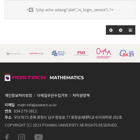
<
?php echo aslang('alert','is_login_service'); ?>
개인정보처리방침
이메일무단수집거부
저작권정책
이메일
math-info@postech.ac.kr
번호
054-279-3812
주소
우)37673 경북 포항시 남구 청암로 77 포항공과대학교 수리과학관 302호
COPYRIGHT (C) 2023 POHANG UNIVERSITY All RIGHTS RESERVED.