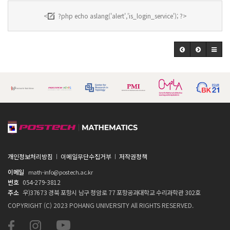
<
?php echo aslang('alert','is_login_service'); ?>
개인정보처리방침
이메일무단수집거부
저작권정책
이메일
math-info@postech.ac.kr
번호
054-279-3812
주소
우)37673 경북 포항시 남구 청암로 77 포항공과대학교 수리과학관 302호
COPYRIGHT (C) 2023 POHANG UNIVERSITY All RIGHTS RESERVED.