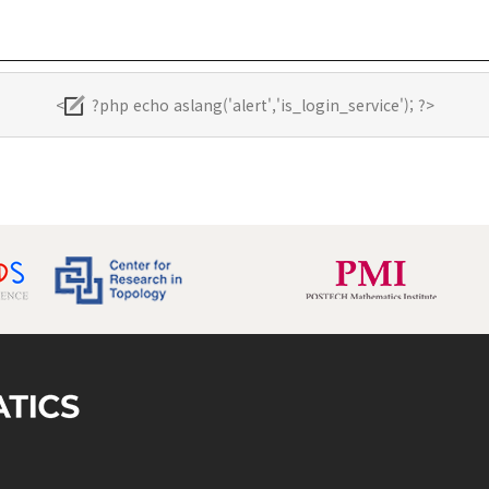
<
?php echo aslang('alert','is_login_service'); ?>