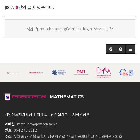
총
0
건의 글이 있습니다.
<
?php echo aslang('alert','is_login_service'); ?>
개인정보처리방침
이메일무단수집거부
저작권정책
이메일
math-info@postech.ac.kr
번호
054-279-3812
주소
우)37673 경북 포항시 남구 청암로 77 포항공과대학교 수리과학관 302호