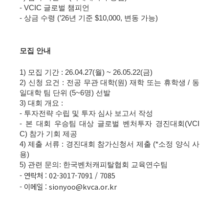
- VCIC
글로벌 챔피언
-
상금 수령
(’26
년 기준
$10,000,
변동 가능
)
모집 안내
1)
모집 기간
: 26.04.27(
월
) ~ 26.05.22(
금
)
2)
신청 요건
:
전공 무관 대학
(
원
)
재학 또는 휴학생
/
동
일대학 팀 단위
(5~6
명
)
선발
3)
대회 개요
:
-
투자전략 수립 및 투자 심사 보고서 작성
-
본 대회 우승팀 대상 글로벌 벤처투자 경진대회
(VCI
C)
참가 기회 제공
4)
제출 서류
:
경진대회 참가신청서 제출
(*
소정 양식 사
용
)
5) 관련 문의: 한국벤처캐피탈협회 교육연수팀
- 연락처 : 02-3017-7091 / 7085
- 이메일 : sionyoo@kvca.or.kr