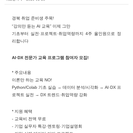
경북 취업 준비생 주목
!
“
강의만 듣는
AI
교육
”
이제 그만
기초부터 실전
·
프로젝트
·
취업역량까지
4
주 올인원으로 정
리합니다
AI·DX
전문가 교육 프로그램 참여자 모집
!
* 주요내용
이론만 하는 교육
NO!
Python/Colab
기초 실습
→
데이터 분석
/
시각화
→
AI·DX
프
로젝트 실전
→
DX
트렌드
·
취업역량 강화
* 지원 혜택
-
교육비 전액 무료
-
기업 실무자 특강
·
멘토링
·
기업설명회