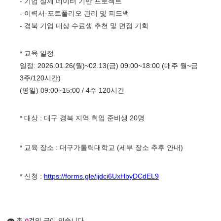
-
기업 실제 데이터 기반 프로젝트
-
이력서
·
포트폴리오 관리 및 피드백
-
경북 기업 대상 수료생 추천 및 면접 기회
* 교육 일정
일정: 2026.01.26(월)~02.13(금) 09:00~18:00 (매주 월~금
3주/120시간)
(
평일
) 09:00~15:00 / 4
주
120
시간
* 대상
:
대구 경북 지역 취업 준비생
20
명
* 교육 장소
:
대구가톨릭대학교
(
세부 장소 추후 안내
)
* 신청
:
https://forms.gle/ijdci6UxHbyDCdEL9
총
0
건의 글이 있습니다.