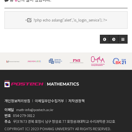
<
?php echo aslang('alert','is_login_service'); ?>
개인정보처리방침
이메일무단수집거부
저작권정책
이메일
math-info@postech.ac.kr
번호
054-279-3812
주소
우)37673 경북 포항시 남구 청암로 77 포항공과대학교 수리과학관 302호
COPYRIGHT (C) 2023 POHANG UNIVERSITY All RIGHTS RESERVED.