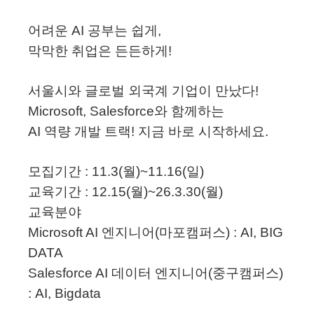
어려운
AI
공부는 쉽게
,
막막한 취업은 든든하게
!
서울시와 글로벌 외국계 기업이 만났다
!
Microsoft, Salesforce
와 함께하는
AI
역량 개발 트랙
!
지금 바로 시작하세요
.
모집기간 :
11.3(
월
)~11.16(
일
)
교육기간 :
12.15(
월
)~26.3.30(
월
)
교육분야
Microsoft AI
엔지니어
(
마포캠퍼스
) : AI, BIG
DATA
Salesforce AI
데이터 엔지니어
(
중구캠퍼스
)
: AI, Bigdata