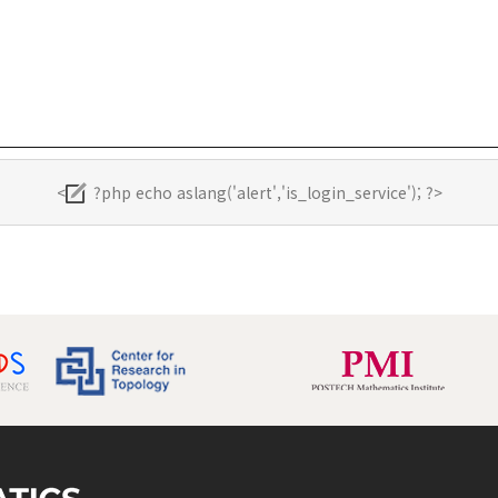
<
?php echo aslang('alert','is_login_service'); ?>