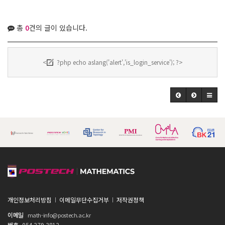
총
0
건의 글이 있습니다.
<
?php echo aslang('alert','is_login_service'); ?>
개인정보처리방침
이메일무단수집거부
저작권정책
이메일
math-info@postech.ac.kr
번호
054-279-3812