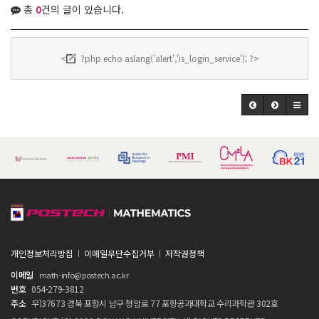
총
0
건의 글이 있습니다.
<
?php echo aslang('alert','is_login_service'); ?>
개인정보처리방침
이메일무단수집거부
저작권정책
이메일
math-info@postech.ac.kr
번호
054-279-3812
주소
우)37673 경북 포항시 남구 청암로 77 포항공과대학교 수리과학관 302호