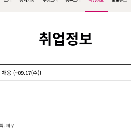
소식
공지사항
수상소식
동문소식
취업정보
포토뉴스
취업정보
 (~09.17(수))
기획, 재무