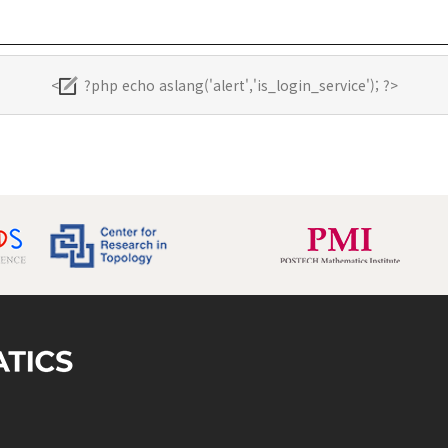
<
?php echo aslang('alert','is_login_service'); ?>