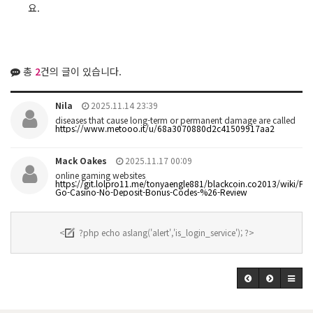
요.
총
2
건의 글이 있습니다.
Nila
2025.11.14 23:39
diseases that cause long-term or permanent damage are called
https://www.metooo.it/u/68a3070880d2c41509917aa2
Mack Oakes
2025.11.17 00:09
online gaming websites
https://git.lolpro11.me/tonyaengle881/blackcoin.co2013/wiki/Fair
Go-Casino-No-Deposit-Bonus-Codes-%26-Review
<
?php echo aslang('alert','is_login_service'); ?>