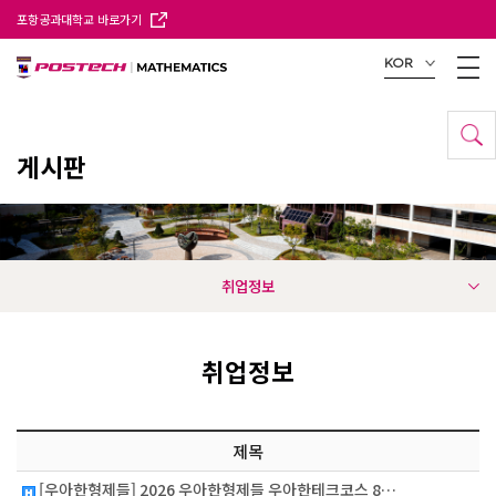
포항공과대학교 바로가기
KOR
게시판
취업정보
취업정보
제목
[우아한형제들] 2026 우아한형제들 우아한테크코스 8…