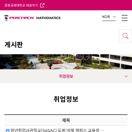
포항공과대학교 바로가기
KOR
게시판
취업정보
취업정보
제목
청년취업사관학교(SeSAC) 도봉/성북 캠퍼스 교육생 …