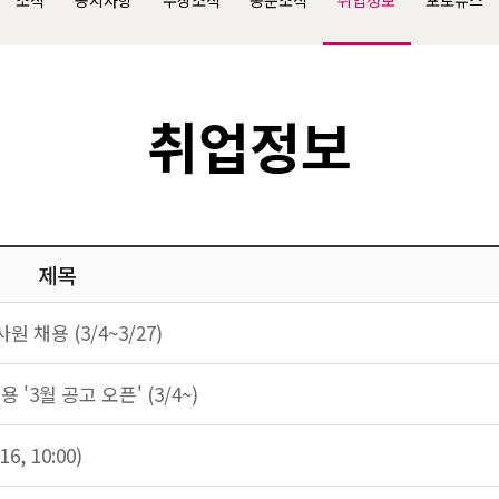
소식
공지사항
수상소식
동문소식
취업정보
포토뉴스
취업정보
제목
채용 (3/4~3/27)
'3월 공고 오픈' (3/4~)
, 10:00)