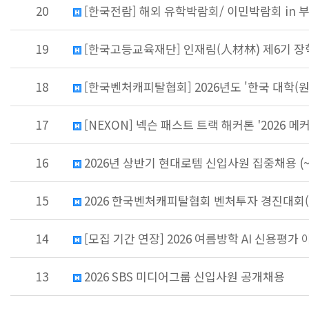
20
[한국전람] 해외 유학박람회/ 이민박람회 in 부산
19
[한국고등교육재단] 인재림(人材林) 제6기 장
18
[한국벤처캐피탈협회] 2026년도 '한국 대학(원)생
17
[NEXON] 넥슨 패스트 트랙 해커톤 '2026 메
16
2026년 상반기 현대로템 신입사원 집중채용 (~5
15
2026 한국벤처캐피탈협회 벤처투자 경진대회(U
14
[모집 기간 연장] 2026 여름방학 AI 신용평가
13
2026 SBS 미디어그룹 신입사원 공개채용