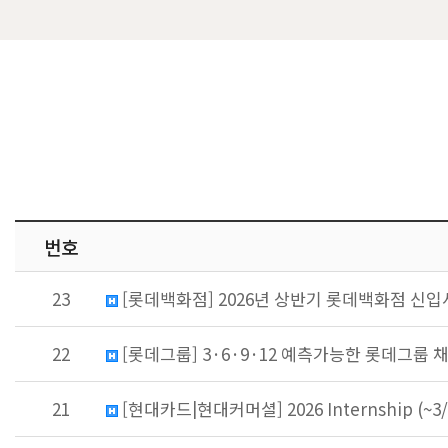
번호
23
[롯데백화점] 2026년 상반기 롯데백화점 신입사원 
22
[롯데그룹] 3·6·9·12 예측가능한 롯데그룹 채용 
21
[현대카드|현대커머셜] 2026 Internship (~3/16