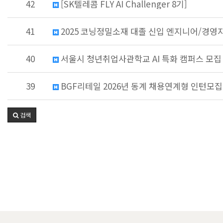
42
[SK텔레콤 FLY AI Challenger 8기]
41
2025 코닝정밀소재 대졸 신입 엔지니어/경영지원
40
서울시 청년취업사관학교 AI 특화 캠퍼스 모집 안
39
BGF리테일 2026년 동계 채용연계형 인턴모집
검색