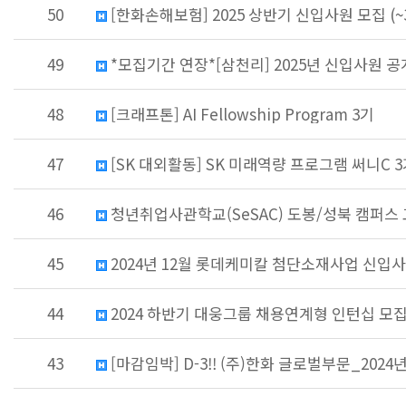
50
[한화손해보험] 2025 상반기 신입사원 모집 (~3
49
*모집기간 연장*[삼천리] 2025년 신입사원 공개채
48
[크래프톤] AI Fellowship Program 3기
47
[SK 대외활동] SK 미래역량 프로그램 써니C 3기 모
46
청년취업사관학교(SeSAC) 도봉/성북 캠퍼스 교
45
2024년 12월 롯데케미칼 첨단소재사업 신입사원 
44
2024 하반기 대웅그룹 채용연계형 인턴십 모집 (~
43
[마감임박] D-3!! (주)한화 글로벌부문_2024년